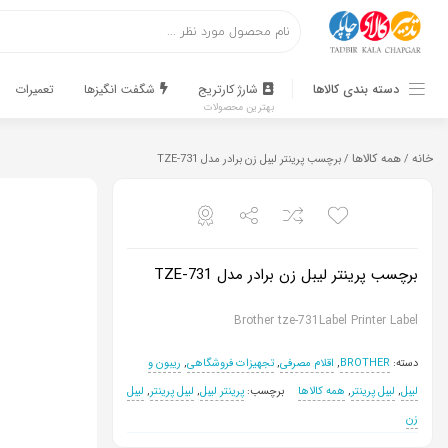
اشتراک گذاری
با استفاده از روش‌های زیر می‌توانید این صفحه را با دوستان خود
دسته بندی کالاها
شارژ کارتریج
شگفت انگیزها
تعمیرات
به اشتراک بگذارید.
بهترین محصولات
کپی لینک
خانه
همه کالاها
/
/ برچسب پرینتر لیبل زن برادر مدل TZE-731
برچسب پرینتر لیبل زن برادر مدل TZE-731
Brother tze-731Label Printer Label
دسته:
BROTHER
,
اقلام مصرفی
,
تجهیزات فروشگاهی
,
ریبون و
لیبل
,
لیبل پرینتر
,
همه کالاها
برچسب:
پرینتر لیبل
,
لیبل پرینتر
,
لیبل
زن