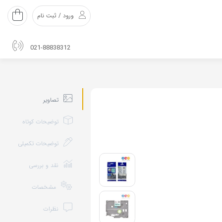
ورود / ثبت نام
021-88838312
تصاویر
توضیحات کوتاه
توضیحات تکمیلی
نقد و بررسی
مشخصات
نظرات