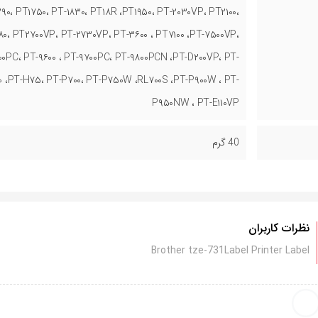
۹۰، PT۱۷۵۰، PT-۱۸۳۰، PT۱۸R ،PT۱۹۵۰، PT-۲۰۳۰VP، PT۲۱۰۰،
، PT۲۷۰۰VP، PT-۲۷۳۰VP، PT-۳۶۰۰ ، PT۷۱۰۰ ،PT-۷۵۰۰VP،
۰PC، PT-۹۶۰۰ ، PT-۹۷۰۰PC، PT-۹۸۰۰PCN ،PT-D۲۰۰VP، PT-
۰ ،PT-H۷۵، PT-P۷۰۰، PT-P۷۵۰W ،RL۷۰۰S ،PT-P۹۰۰W ، PT-
P۹۵۰NW ، PT-E۱۱۰VP
40 گرم
نظرات کاربران
Brother tze-731Label Printer Label