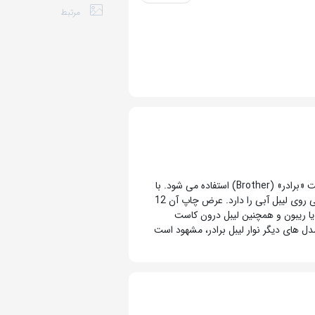
مرتبط
برچسب مشکی روی سبز «TZE-731» محصولی است که برای استفاده در پرینترهای لیبل زن شرکت «برادر» (Brother) استفاده می شود. با
توجه به کد فنی TZE-731 که روی پکیج محصول درج شده، این نوار لیبل قابلیت چاپ رنگ مشکی روی لیبل آبی را دارد. عرض چاپ آن 12
ت که جوهر یا ریبون و همچنین لیبل درون کاست
ل های دیگر نوار لیبل برادر، مشهود است