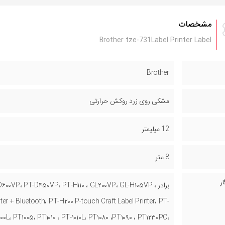
مشخصات
Brother tze-731Label Printer Label
Brother
مشکی روی زرد روکش حرارتی
12 میلیمتر
8 متر
ر
برادر ۰۰VP، PT-D۴۵۰VP، PT-H۱۱۰ ، GL۲۰۰VP، GL-H۱۰۵VP
ter + Bluetooth، PT-H۲۰۰ P-touch Craft Label Printer، PT-
۰L، PT۱۰۰۵، PT۱۰۱۰ ، PT-۱۰۱۰L، PT۱۰۸۰ ،PT۱۰۹۰ ، PT۱۲۳۰PC،