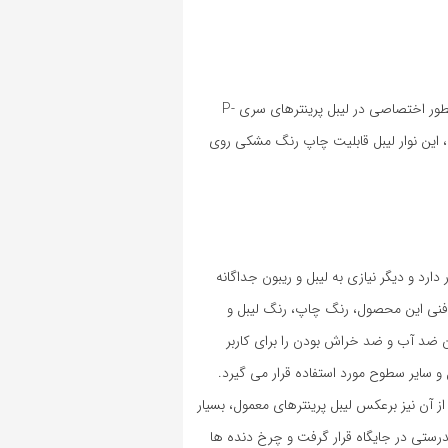
نوار لیبل زن برادر کد TZE-731 که با نام کاست یا کارتریج برچسب زن برادر نیز شناخته می شود، بطور اختصاصی در لیبل پرینترهای سری P-
TZE-7 که روی پکیج محصول درج شده، این نوار لیبل قابلیت چاپ رنگ مشکی روی
د و دیگر نیازی به لیبل و ریبون جداگانه
 فنی این محصول، رنگ چاپ، رنگ لیبل و
 ضد آب و ضد خراش بودن را برای کاربر
و سایر سطوح مورد استفاده قرار می گیرد.
از آن نیز برعکس لیبل پرینترهای معمول، بسیار
رستی در جایگاه قرار گرفت و چرخ دنده ها