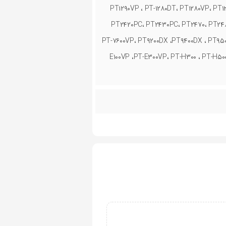
PT۱۲۹۰VP ، PT-۱۲۸۰DT، PT۱۲۸۰VP، PT۱۲
PT۲۴۲۰PC، PT۲۴۳۰PC، PT۲۴۷۰، PT۲۴۸۰
PT-۷۶۰۰VP، PT۹۲۰۰DX ،PT۹۴۰۰DX ، PT۹۵۰
E۱۰۰VP ،PT-E۳۰۰VP، PT-H۳۰۰ ، PT-H۵۰