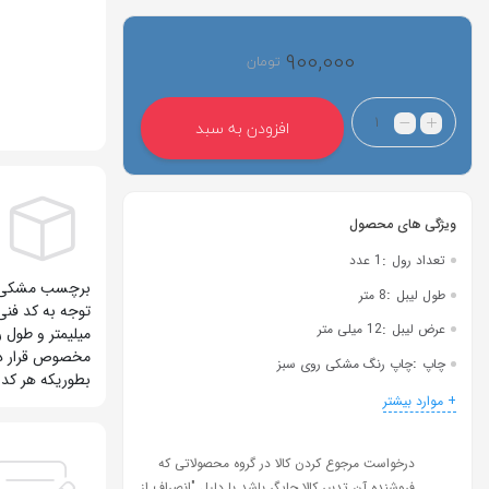
900,000
تومان
افزودن به سبد
:
تعداد رول
1 عدد
:
طول لیبل
8 متر
:
عرض لیبل
12 میلی متر
مخصوص قرار دار
:
چاپ
چاپ رنگ مشکی روی سبز
بطوریکه هر کد 
+ موارد بیشتر
درخواست مرجوع کردن کالا در گروه محصولاتی که
فروشنده آن تدبیر کالا چاپگر باشد با دلیل "انصراف از