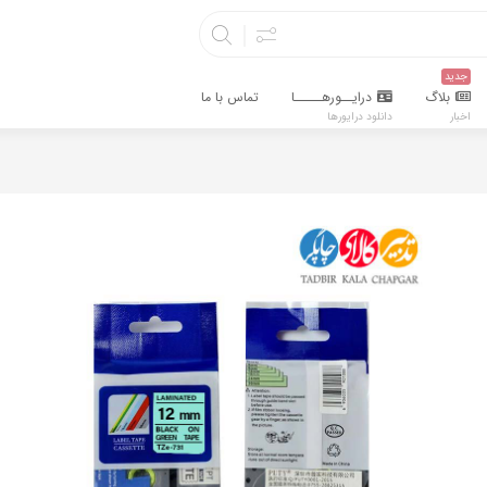
جدید
بلاگ
درایــورهـــــا
تماس با ما
اخبار
دانلود درایورها