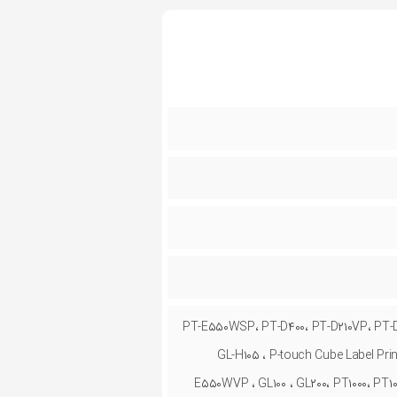
PT-E۵۵۰WSP، PT-D۴۰۰، PT-D۲۱۰VP، PT-D۶ ،
GL-H۱۰۵ ، P-touch Cube Label Prin
E۵۵۰WVP ، GL۱۰۰ ، GL۲۰۰، PT۱۰۰۰، PT۱۰۰