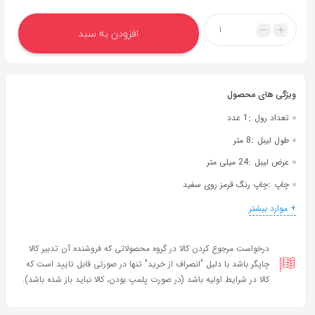
به
اشتراک
افزودن به سبد
بگذارید.
کپی
لینک
:
تعداد رول
1 عدد
:
طول لیبل
8 متر
:
عرض لیبل
24 میلی متر
:
چاپ
چاپ رنگ قرمز روی سفید
+ موارد بیشتر
درخواست مرجوع کردن کالا در گروه محصولاتی که فروشنده آن تدبیر کالا
چاپگر باشد با دلیل "انصراف از خرید" تنها در صورتی قابل تایید است که
کالا در شرایط اولیه باشد (در صورت پلمپ بودن، کالا نباید باز شده باشد).