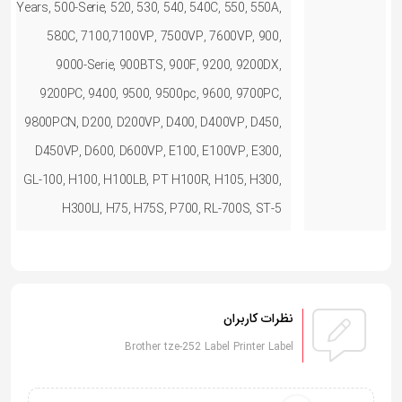
Years, 500-Serie, 520, 530, 540, 540C, 550, 550A,
580C, 7100,7100VP, 7500VP, 7600VP, 900,
9000-Serie, 900BTS, 900F, 9200, 9200DX,
9200PC, 9400, 9500, 9500pc, 9600, 9700PC,
9800PCN, D200, D200VP, D400, D400VP, D450,
D450VP, D600, D600VP, E100, E100VP, E300,
GL-100, H100, H100LB, PT H100R, H105, H300,
H300LI, H75, H75S, P700, RL-700S, ST-5
نظرات کاربران
Brother tze-252 Label Printer Label