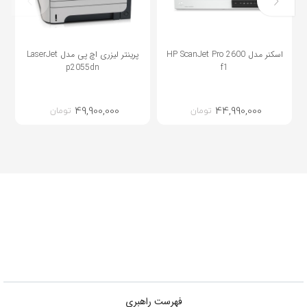
اسکنر مدل HP ScanJet Pro 2600
پرینتر لیزری اچ پی مدل LaserJet
p2055dn
f1
49,900,000
44,990,000
تومان
تومان
فهرست راهبری