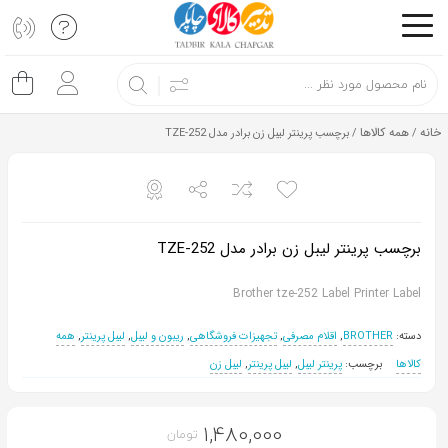
اشتراک
گذاری
با
خانه
همه کالاها
/
/ برچسب پرینتر لیبل زن برادر مدل TZE-252
استفاده
از
روش‌های
زیر
برچسب پرینتر لیبل زن برادر مدل TZE-252
می‌توانید
این
Brother tze-252 Label Printer Label
صفحه
دسته:
BROTHER
,
اقلام مصرفی
,
تجهیزات فروشگاهی
,
ریبون و لیبل
,
لیبل پرینتر
,
همه
را
کالاها
برچسب:
پرینتر لیبل
,
لیبل پرینتر
,
لیبل زن
با
دوستان
خود
1,480,000
تومان