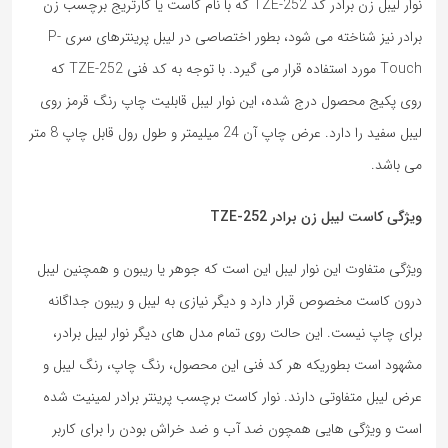
نوار لیبل زن برادر کد TZE-252 که با نام کاست یا کارتریج برچسب زن
برادر نیز شناخته می شود، بطور اختصاصی در لیبل پرینترهای سری P-
Touch مورد استفاده قرار می گیرد. با توجه به کد فنی TZE-252 که
روی پکیج محصول درج شده، این نوار لیبل قابلیت چاپ رنگ قرمز روی
لیبل سفید را دارد. عرض چاپ آن 24 میلیمتر و طول رول قابل چاپ 8 متر
می باشد.
ویژگی کاست لیبل زن برادر TZE-252
ویژگی متفاوت این نوار لیبل این است که جوهر یا ریبون و همچنین لیبل
درون کاست مخصوص قرار دارد و دیگر نیازی به لیبل و ریبون جداگانه
برای چاپ نیست. این حالت روی تمام مدل های دیگر نوار لیبل برادر،
مشهود است بطوریکه هر کد فنی این محصول، رنگ چاپ، رنگ لیبل و
عرض لیبل متفاوتی دارند. نوار کاست برچسب پرینتر برادر لمینیت شده
است و ویژگی هایی همچون ضد آب و ضد خراش بودن را برای کاربر