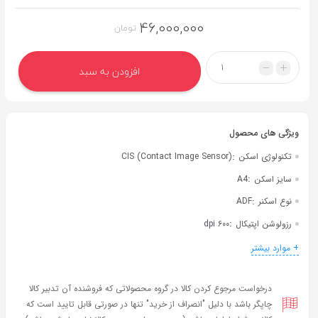
به
46,000,000
اشتراک
تومان
بگذارید.
افزودن به سبد
کپی
لینک
:
تکنولوژی اسکن
CIS (Contact Image Sensor)
:
سایز اسکن
A4
:
نوع اسکنر
ADF
:
رزولوشن اپتیکال
۶۰۰ dpi
:
اسکن دورو
دارد
+ موارد بیشتر
درخواست مرجوع کردن کالا در گروه محصولاتی که فروشنده آن تدبیر کالا
چاپگر باشد با دلیل "انصراف از خرید" تنها در صورتی قابل تایید است که