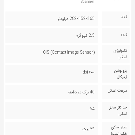
Scanner
ابعاد
282x152x165 میلیمتر
وزن
2.5 کیلوگرم
تکنولوژی
CIS (Contact Image Sensor)
اسکن
رزولوشن
۶۰۰ dpi
اپتیکال
سرعت اسکن
40 برگ در دقیقه
حداکثر سایز
A4
اسکن
عمق اسکن
۲۴ بیت
رنگی(بیت)