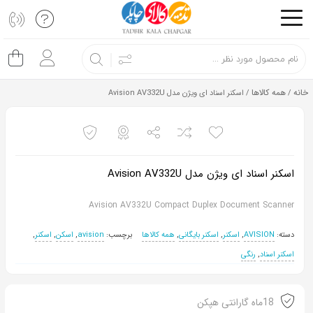
اشتراک
گذاری
با
خانه
همه کالاها
/
/ اسکنر اسناد ای ویژن مدل Avision AV332U
استفاده
از
روش‌های
زیر
اسکنر اسناد ای ویژن مدل Avision AV332U
می‌توانید
این
Avision AV332U Compact Duplex Document Scanner
صفحه
دسته:
AVISION
,
اسکنر
,
اسکنر بایگانی
,
همه کالاها
برچسب:
avision
,
اسکن
,
اسکنر
,
را
اسکنر اسناد
,
رنگی
با
دوستان
خود
18ماه گارانتی هپکن