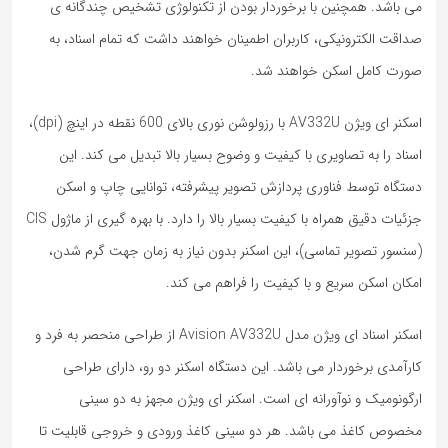
می باشد. همچنین با برخوردار بودن از تکنولوژی تشخیص چندگانه ی
صداقت الکترونیکی، کاربران اطمینان خواهند داشت که تمام اسناد، به
صورت کامل اسکن خواهند شد.
اسکنر ای ویژن AV332U با رزولوشن نوری بالای 600 نقطه در اینچ (dpi)،
اسناد را به تصاویری با کیفیت و وضوح بسیار بالا تبدیل می‌ کند. این
دستگاه توسط فناوری پردازش تصویر پیشرفته، توانایی چاپ و اسکن
جزئیات دقیق همراه با کیفیت بسیار بالا را دارد. با بهره‌ گیری از ماژول CIS
(سنسور تصویر تماسی)، این اسکنر بدون نیاز به زمان جهت گرم شدن،
امکان اسکن سریع و با کیفیت را فراهم می‌ کند.
اسکنر اسناد ای ویژن مدل Avision AV332U از طراحی منحصر به فرد و
کارآمدی برخوردار می باشد. این دستگاه اسکنر دو رو، دارای طراحی
ارگونومیک و نوآورانه ‌ای است. اسکنر ای ویژن مجهز به دو سینی
مخصوص کاغذ می باشد. هر دو سینی کاغذ ورودی و خروجی قابلیت تا