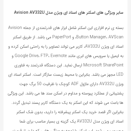
سایر ویژگی های اسکنر های اسناد ای ویژن مدل
Avision AV332U
بسته ی نرم ‌افزاری این اسکنر شامل ابزار های قدرتمندی از جمله Avision
Button Manager، AVScan، و PaperPort می باشد. از طریق اسکنر
اسناد ای ویژن AV332U، کاربر می ‌تواند تصاویر را به راحتی اسکن کرده و
به ایمیل یا سرویس‌ های ابری مانند Google Drive، FTP، Evernote و
Microsoft SharePoint ارسال نماید. این دستگاه قدرتمند به فناوری
LED مجهز می باشد. بنابراین با محیط زیست سازگار است. اسکنر اسناد ای
ویژن AV332U دارای ماژول ADF کوچک با ظرفیت 50 برگ جهت
پشتیبانی از عملکرد پیوسته و مداوم در اسکن سند ‌ها می ‌باشد. این ویژگی
ها باعث می شوند که این اسکنر به یک دستگاه کاربر پسند تبدیل گردد.
بنابراین اگر قصد خرید یک اسکنر پیشرفته را دارید، بدون شک اسکنر
اسناد ای ویژن مدل AV332U یک گزینه ی بسیار مناسب برای شما
محسوب می شود. این اسکنر با توجه به ویژگی هایی که دارد، از قیمت