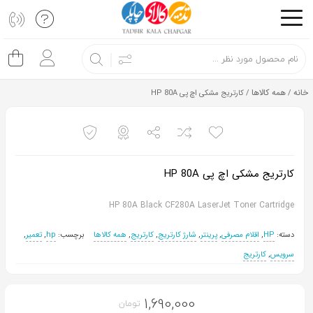
اشتراک
گذاری
با
خانه
همه کالاها
/
/ کارتریج مشکی اچ پی HP 80A
استفاده
از
روش‌های
زیر
کارتریج مشکی اچ پی HP 80A
می‌توانید
این
HP 80A Black CF280A LaserJet Toner Cartridge
صفحه
دسته:
HP
,
اقلام مصرفی
,
پرینتر
,
شارژ کارتریج
,
کارتریج
,
همه کالاها
برچسب:
hp
,
تعمیر
,
را
سرویس
,
کارتریج
با
دوستان
خود
1,690,000
تومان