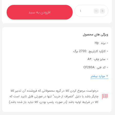
به
اشتراک
افزودن به سبد
بگذارید.
کپی
لینک
:
برند
Hp
:
کارکرد کارتریج
2700 برگ
:
سایز چاپ
A۴
:
کد فنی
CF280A
:
رنگ
مشکی
+ موارد بیشتر
درخواست مرجوع کردن کالا در گروه محصولاتی که فروشنده آن تدبیر کالا
چاپگر باشد با دلیل "انصراف از خرید" تنها در صورتی قابل تایید است که
کالا در شرایط اولیه باشد (در صورت پلمپ بودن، کالا نباید باز شده باشد).