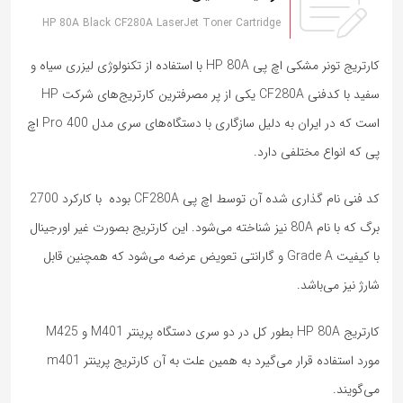
HP 80A Black CF280A LaserJet Toner Cartridge
کارتریج تونر مشکی اچ پی HP 80A با استفاده از تکنولوژی لیزری سیاه و
سفید با کدفنی CF280A یکی از پر مصرفترین کارتریج‌های شرکت HP
است که در ایران به دلیل سازگاری با دستگاه‌های سری مدل Pro 400 اچ
پی که انواع مختلفی دارد.
کد فنی نام گذاری شده آن توسط اچ پی CF280A بوده با کارکرد 2700
برگ که با نام 80A نیز شناخته می‌شود. این کارتریج بصورت غیر اورجینال
با کیفیت Grade A و گارانتی تعویض عرضه می‌شود که همچنین قابل
شارژ نیز می‌باشد.
کارتریج HP 80A بطور کل در دو سری دستگاه پرینتر M401 و M425
مورد استفاده قرار می‌گیرد به همین علت به آن کارتریج پرینتر m401
می‌گویند.