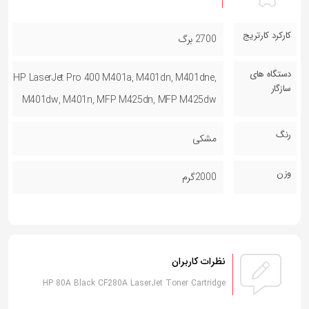
کارکرد کارتریج
2700 برگ
دستگاه های
HP LaserJet Pro 400 M401a, M401dn, M401dne,
سازگار
M401dw, M401n, MFP M425dn, MFP M425dw
رنگ
مشکی
وزن
2000گرم
نظرات کاربران
HP 80A Black CF280A LaserJet Toner Cartridge