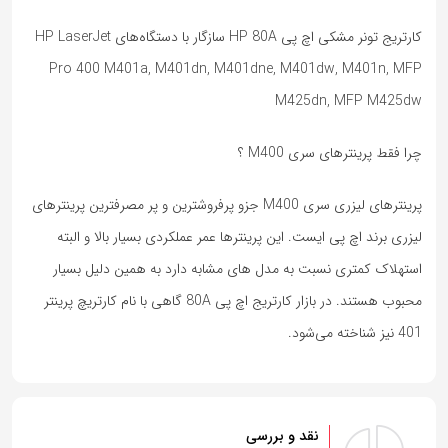
کارتریج تونر مشکی اچ پی HP 80A سازگار با دستگاه‌های HP LaserJet
Pro 400 M401a, M401dn, M401dne, M401dw, M401n, MFP
M425dn, MFP M425dw
چرا فقط پرینترهای سری M400 ؟
پرینترهای لیزری سری M400 جزو پرفروشترین و پر مصرفترین پرینترهای
لیزری برند اچ پی ایست. این پرینترها عمر عملکردی بسیار بالا و البته
استهلاک کمتری نسبت به مدل های مشابه دارد به همین دلیل بسیار
محبوب هستند. در بازار کارتریج اچ پی 80A گاهی با نام کارتریچ پرینتر
401 نیز شناخته می‌شود.
نقد و بررسی