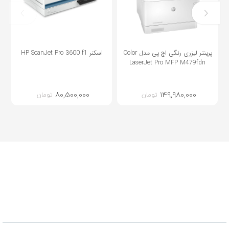
HP
پرینتر لیزری رنگی اچ پی مدل Color
اسکنر HP ScanJet Pro 3600 f1
LaserJet Pro MFP M479fdn
80,500,000
149,980,000
تومان
تومان