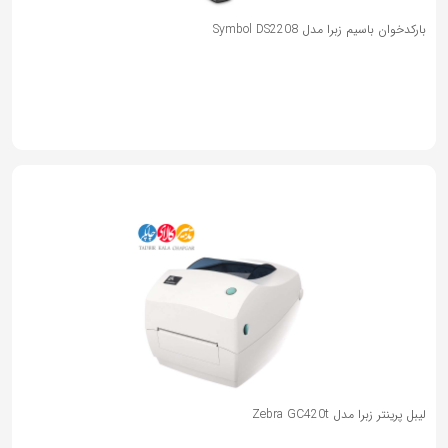
به
بارکدخوان باسیم زبرا مدل Symbol DS2208
اشتراک
بگذارید.
کپی
لینک
لیبل پرینتر زبرا مدل Zebra GC420t