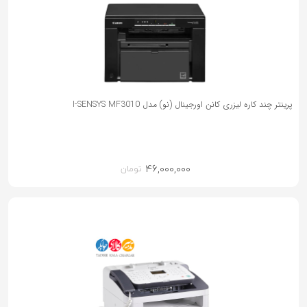
پرینتر چند کاره لیزری کانن اورجینال (نو) مدل I-SENSYS MF3010
46,000,000
تومان