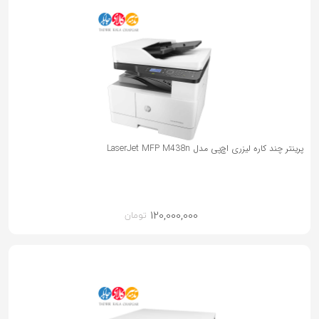
پرینتر چند کاره لیزری اچ‌پی مدل LaserJet MFP M438n
120,000,000
تومان