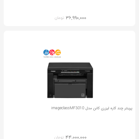
36,990,000
تومان
پرینتر چند کاره لیزری کانن مدل imageclassMF3010
44,000,000
تومان