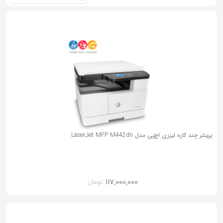
به
اشتراک
بگذارید.
کپی
لینک
پرینتر چند کاره لیزری اچ‌پی مدل LaserJet MFP M442dn
117,000,000
تومان