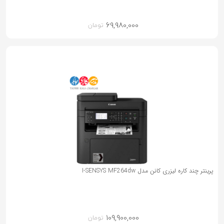
69,980,000
تومان
پرینتر چند کاره لیزری کانن مدل I-SENSYS MF264dw
109,900,000
تومان