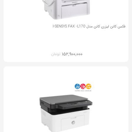
فکس کانن لیزری کانن مدل I-SENSYS FAX -L170
152,900,000
تومان