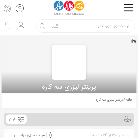
اشتراک
گذاری
با
استفاده
از
روش‌های
زیر
می‌توانید
پرینتر لیزری سه کاره
این
صفحه
خانه
/ پرینتر لیزری سه کاره
را
با
فیلتر
دوستان
خود
نمایش 1–16 از 24 نتیجه