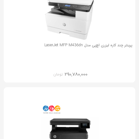
پرینتر چند کاره لیزری اچ‌پی مدل LaserJet MFP M436dn
290,780,000
تومان