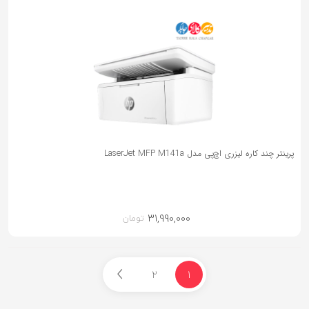
پرینتر چند کاره لیزری اچ‌پی مدل LaserJet MFP M141a
31,990,000
تومان
2
1