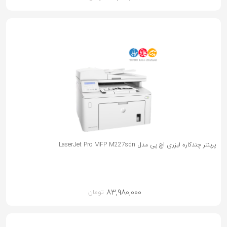
پرینتر چندکاره لیزری اچ پی مدل LaserJet Pro MFP M227sdn
83,980,000
تومان