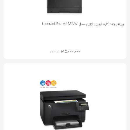
پرینتر چند کاره لیزری اچ‌پی مدل LaserJet Pro M435NW
185,000,000
تومان