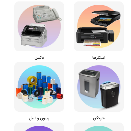
اسکنرها
فاکس
خردکن
ریبون و لیبل