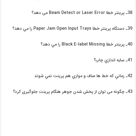
38ـ پرينتر
خطا
Beam Detect or Laser Error
می دهد؟
39ـ دستگاه پرينتر خطا
Paper Jam Open Input Trays
را مي
دهد؟
40ـ پرينتر خطا
Black E-label Missing
را مي دهد؟
41ـ سايه
اندازي
چاپ؟
42ـ زماني
كه خط ها صاف و موازي هم پرينت نمي شوند
43ـ چگونه می‌ توان از پخش شدن جوهر هنگام پرینت جلوگیری کرد؟