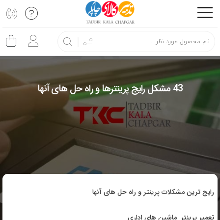
اشتراک
گذاری
با
استفاده
از
43 مشکل رایج پرینترها و راه حل های آنها
روش‌های
زیر
می‌توانید
این
صفحه
را
با
رایج ترین مشکلات پرینتر و راه حل های آنها
دوستان
خود
تعمیر پرینتر ماشین های اداری