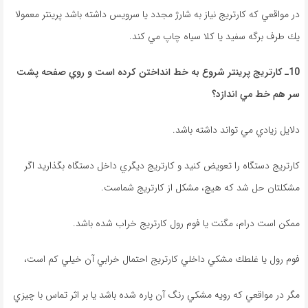
در مواقعي كه كارتريج نياز به شارژ مجدد يا سرويس داشته باشد پرينتر معمولا
يك طرف برگه سفيد يا كلا سياه چاپ مي كند.
10ـ
کارتريج
پرينتر شروع
به خط انداختن كرده است و روي صفحه پشت
سر هم خط مي
اندازد؟
دلايل زيادي مي تواند داشته باشد.
كارتريج دستگاه را تعويض كنيد و كارتريج ديگري داخل دستگاه بگذاريد اگر
مشكلتان حل شد كه هيچ، مشكل از كارتريج شماست.
0
ممكن است درام، مگنت یا فوم رول كارتريج خراب شده باشد.
0
فوم رول يا غلطك مشكي داخلي كارتريج احتمال خرابي آن خيلي كم است،
مگر در مواقعي كه رويه مشكي رنگ آن پاره شده باشد يا بر اثر تماس با چيزي