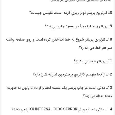
8ـ كارتريج پرينتر
تونر
ريزي كرده است، دليلش چیست؟
9ـ پرينتر
يك طرف برگه را سفيد چاپ مي
كند؟
10ـ کارتريج
پرينتر شروع
به خط انداختن كرده است و روي صفحه پشت
سر هم خط مي
اندازد؟
11ـ پرينتر
خط مي
اندازد؟
12ـ از كجا بفهميم كارتريج پرينترمون نياز به شارژ دارد؟
13ـ مدتی
است
در چاپ پرینتر یک
سمت کاغذ را از بالا تا پایین به صورت
نقطه نقطه می
زند؟
14 ـ مدتی است پرینتر
XX INTERNAL CLOCK ERROR
را می دهد؟