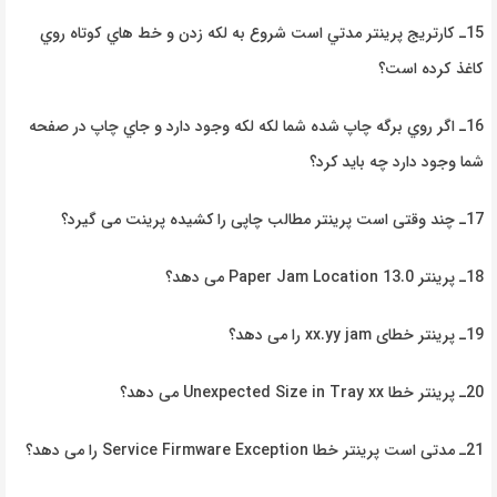
15ـ كارتريج پرينتر مدتي است شروع به لكه زدن و خط هاي كوتاه روي
كاغذ كرده است؟
16ـ اگر روي برگه چاپ شده شما لكه لكه وجود دارد و جاي چاپ در صفحه
شما وجود دارد چه باید کرد؟
17ـ چند
وقتی است پرینتر
مطالب
چاپی
را کشیده
پرینت می
گیرد؟
18ـ پرینتر
13.0
Paper Jam Location
می
دهد؟
19ـ پرینتر خطای
xx.yy jam
را
می
دهد؟
20ـ پرینتر خطا
Unexpected Size in Tray xx
می دهد؟
21ـ مدتی
است
پرینتر
خطا
Service Firmware Exception
را
می
دهد؟