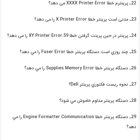
22ـ پرینترم خطا
XXXX Printer Error
می دهد؟
23ـ مدتی
است پرینتر
خطا
X Printer Error
را می دهد؟
24ـ پرینتر در حین پرینت گرفتن خطا
59.XY Printer Error
را می دهد؟
25ـ چند
روزي است دستگاه
پرينتر خطا
Fuser Error
را
مي
دهد؟
26ـ دستگاه
پرينتر
خطا
Supplies Memory Error
را
مي
دهد؟
27ـ نحوه
ريست فكتوري
پرينتر
Dell
؟
28ـ دستگاه پرينتر مداوم خاموش مي شود؟
29ـ دستگاه پرينتر خطا
Engine Formatter Communication
را مي
دهد؟