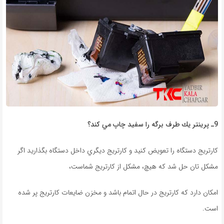
9ـ
پرينتر
يك طرف برگه را سفيد چاپ مي
كند؟
كارتريج دستگاه را تعويض كنيد و كارتريج ديگري داخل دستگاه بگذاريد اگر
مشكل تان حل شد كه هيچ، مشكل از كارتريج شماست،
امکان دارد كه كارتريج در حال اتمام باشد و مخزن ضايعات كارتريج پر شده
است.